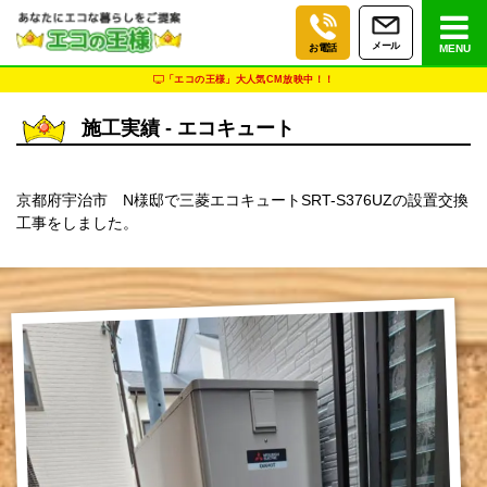
メール
お電話
MENU
「エコの王様」大人気CM放映中！！
施工実績 - エコキュート
京都府宇治市 N様邸で三菱エコキュートSRT-S376UZの設置交換
工事をしました。