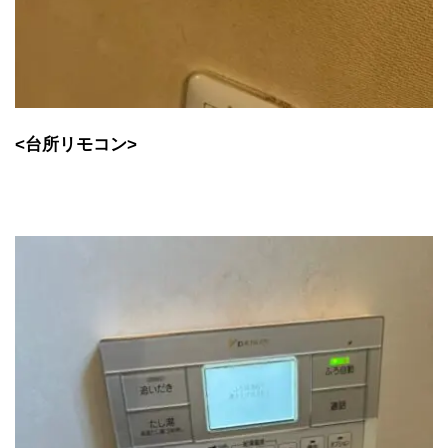
<台所リモコン>