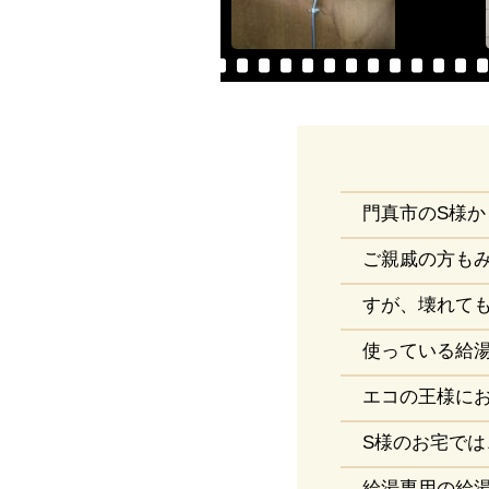
門真市のS様
ご親戚の方も
すが、壊れて
使っている給
エコの王様に
S様のお宅で
給湯専用の給