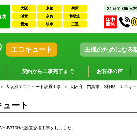
大阪
京都
兵庫
地域
滋賀
奈良
和歌山
愛知
岐阜
三重
エコキュート
王様のためになる
契約から工事完了まで
お客様の声
大阪府エコキュート設置工事
大阪府 門真市 S様邸 エコキュ
キュート
H-B376Hの設置交換工事をしました。