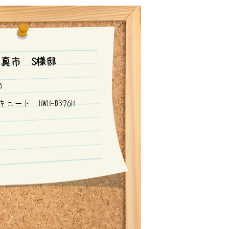
門真市 S様邸
日
ュート HWH-B376H