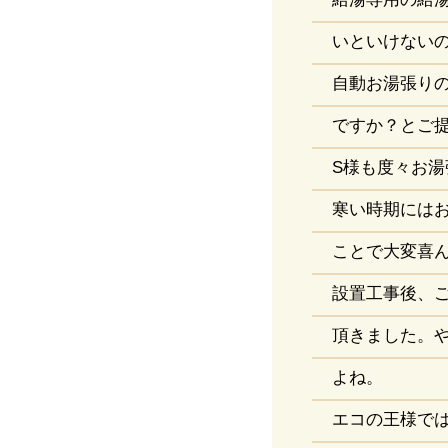
いといけない
自動お湯張り
ですか？とご
S様も度々お
寒い時期には
ことで大変喜
設置工事後、
頂きました。
よね。
エコの王様で