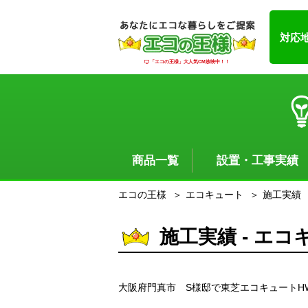
対応
「エコの王様」大人気CM放映中！！
商品一覧
設置・工事実績
エコの王様
エコキュート
施工実績
施工実績 - エコ
大阪府門真市 S様邸で東芝エコキュートHW