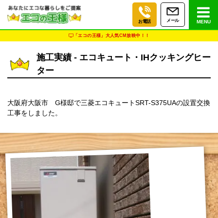
メール
お電話
MENU
「エコの王様」大人気CM放映中！！
施工実績 - エコキュート・IHクッキングヒー
ター
大阪府大阪市 G様邸で三菱エコキュートSRT-S375UAの設置交換
工事をしました。