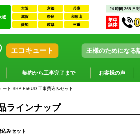
大阪
京都
兵庫
地域
滋賀
奈良
和歌山
愛知
岐阜
三重
エコキュート
王様のためになる
契約から工事完了まで
お客様の声
ート BHP-F56UD 工事費込みセット
商品ラインナップ
事費込みセット