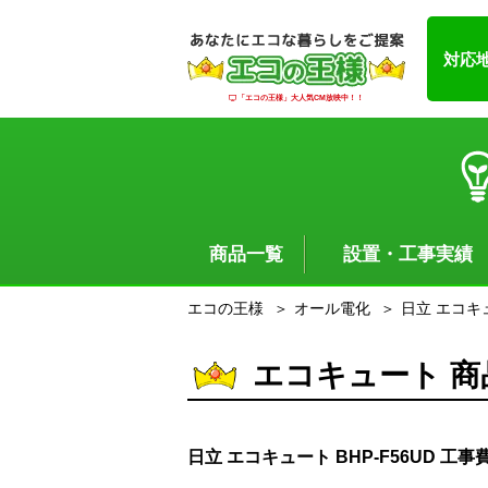
対応
「エコの王様」大人気CM放映中！！
商品一覧
設置・工事実績
エコの王様
オール電化
日立 エコキュ
エコキュート 
日立 エコキュート BHP-F56UD 工