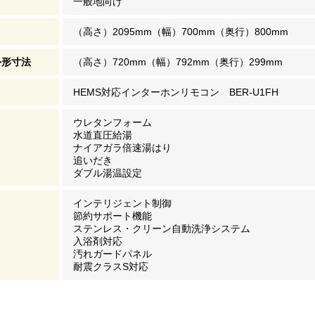
一般地向け
（高さ）2095mm（幅）700mm（奥行）800mm
外形寸法
（高さ）720mm（幅）792mm（奥行）299mm
HEMS対応インターホンリモコン BER-U1FH
ウレタンフォーム
水道直圧給湯
ナイアガラ倍速湯はり
追いだき
ダブル湯温設定
インテリジェント制御
節約サポート機能
ステンレス・クリーン自動洗浄システム
入浴剤対応
汚れガードパネル
耐震クラスS対応