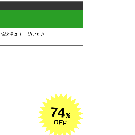
ラ倍速湯はり
追いだき
74
％
OFF