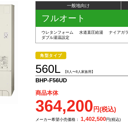
一般地向け
フルオート
ウレタンフォーム
水道直圧給湯
ナイアガ
ダブル湯温設定
角型タイプ
560L
【6人〜8人家族用】
BHP-F56UD
商品本体
364,200
円(税込)
1,402,500
メーカー希望小売価格：
円(税込)