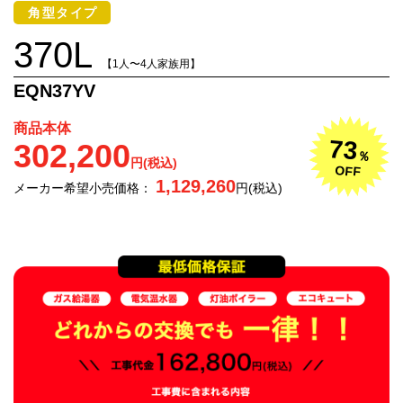
角型タイプ
370L
【1人〜4人家族用】
EQN37YV
商品本体
73
302,200
％
円(税込)
OFF
1,129,260
メーカー希望小売価格：
円(税込)