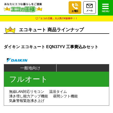
メール
お電話
MENU
「エコの王様」大人気CM放映中！！
エコキュート 商品ラインナップ
ダイキン エコキュート EQN37YV 工事費込みセット
一般地向け
フルオート
無線LAN対応リモコン
温浴タイム
沸き増し能力アップ機能
昼間シフト機能
気象警報緊急沸き上げ