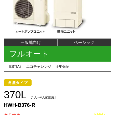
一般地向け
ベーシック
フルオート
ESTIA i
エコチャレンジ
5年保証
角型タイプ
370L
【1人〜4人家族用】
HWH-B376-R