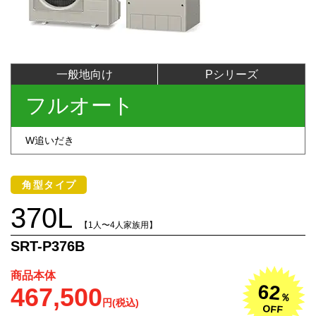
一般地向け
Pシリーズ
フルオート
W追いだき
角型タイプ
370L
【1人〜4人家族用】
SRT-P376B
商品本体
62
467,500
％
円(税込)
OFF