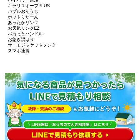
ハイパワー給湯
キラリユキープPLUS
バブルおそうじ
ホットりたーん
あったかリンク
お天気リンクEZ
パカっとハンドル
お急ぎ湯はり
サーモジャケットタンク
スマホ連携