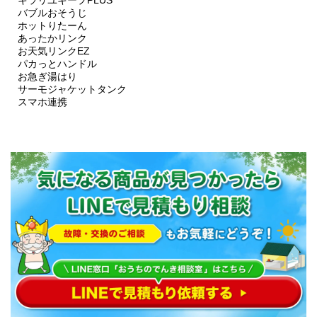
キラリユキープPLUS
バブルおそうじ
ホットりたーん
あったかリンク
お天気リンクEZ
パカっとハンドル
お急ぎ湯はり
サーモジャケットタンク
スマホ連携