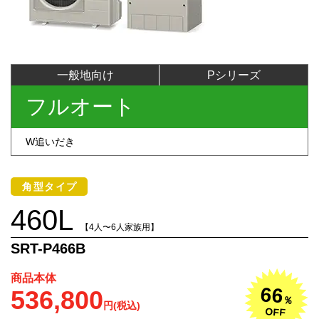
一般地向け
Pシリーズ
フルオート
W追いだき
角型タイプ
460L
【4人〜6人家族用】
SRT-P466B
商品本体
66
536,800
％
円(税込)
OFF