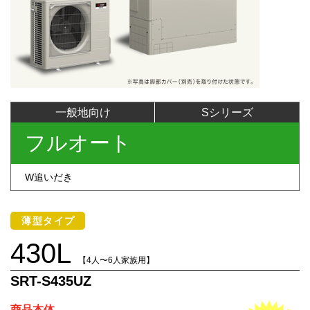
一般地向け
Sシリーズ
フルオート
W追いだき
薄型タイプ
430L
【4人〜6人家族用】
SRT-S435UZ
商品本体