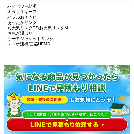
ハイパワー給湯
キラリユキープ
バブルおそうじ
あったかリンク
お天気リンクEZ/お天気リンクAI
お急ぎ湯はり
サーモジャケットタンク
スマホ連携/三菱HEMS