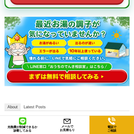
About
Latest Posts
この記事を書いた人： 清家 和馬
メールで
光熱費が削減できるか
電話で
株式会社アイルワン 代表取締役 / 第二種電気工
お見積もり
診断してみる
ご相談