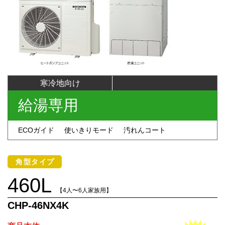
寒冷地向け
給湯専用
ECOガイド
使いきりモード
汚れんコート
角型タイプ
460L
【4人〜6人家族用】
CHP-46NX4K