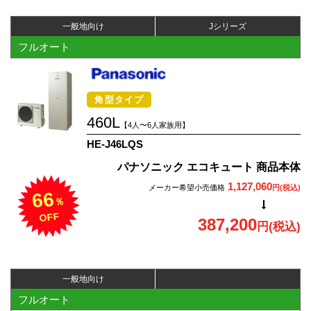
一般地向け
Jシリーズ
フルオート
角型タイプ
460L
【4人〜6人家族用】
HE-J46LQS
パナソニック エコキュート 商品本体
1,127,060
メーカー希望小売価格
円(税込)
66
％
OFF
387,200
円(税込)
一般地向け
フルオート