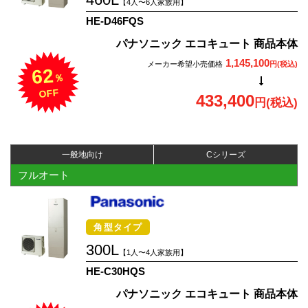
【4人〜6人家族用】
HE-D46FQS
パナソニック エコキュート 商品本体
1,145,100
メーカー希望小売価格
円(税込)
62
％
OFF
433,400
円(税込)
一般地向け
Cシリーズ
フルオート
角型タイプ
300L
【1人〜4人家族用】
HE-C30HQS
パナソニック エコキュート 商品本体