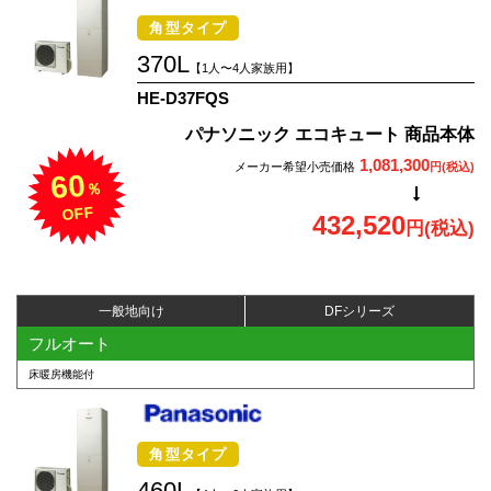
角型タイプ
370L
【1人〜4人家族用】
HE-D37FQS
パナソニック エコキュート 商品本体
1,081,300
メーカー希望小売価格
円(税込)
60
％
OFF
432,520
円(税込)
一般地向け
DFシリーズ
フルオート
床暖房機能付
角型タイプ
460L