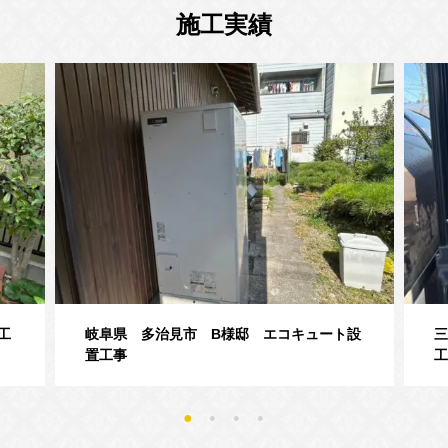
施工実績
工
岐阜県 多治見市 B様邸 エコキュート設
三
置工事
工