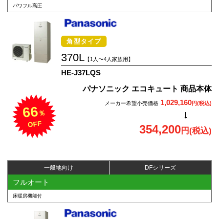
パワフル高圧
角型タイプ
370L
【1人〜4人家族用】
HE-J37LQS
パナソニック エコキュート 商品本体
1,029,160
メーカー希望小売価格
円(税込)
66
％
OFF
354,200
円(税込)
一般地向け
DFシリーズ
フルオート
床暖房機能付