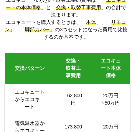
エコキュートの交換・取替工事の費用は、「
エコキュ
ートの本体価格
」と「
交換・取替工事費用
」の合計で
決まります。
エコキュートを購入するときは、「
本体
」、「
リモコ
ン
」、「
脚部カバー
」の3つセットになった費用で比較
するのが基本です。
交換・
エコキュ
交換パターン
取替工
ート本体
事費用
価格
エコキュート
162,800
20万円
からエコキュ
円
~50万円
ート
電気温水器か
173,800
20万円
らエコキュー