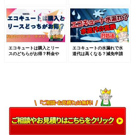
上げを止める4つの方法｜旅
すすめ？費用を安くするコ
行・節電・長期不在の目的
ツを紹介！
別ガイド
エコキュートは購入とリー
エコキュートの水漏れで水
スのどちらがお得？料金や
道代は高くなる？減免申請
デメリットを徹底解説
の可否と対処法を解説