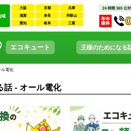
大阪
京都
兵庫
地域
滋賀
奈良
和歌山
愛知
岐阜
三重
エコキュート
王様のためになる
ール電化
話 - オール電化