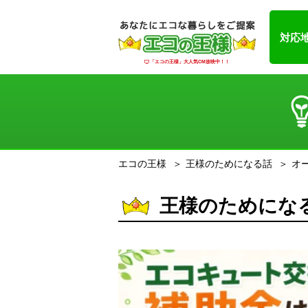
対応
「エコの王様」大人気CM放映中！！
エコの王様
王様のためになる話
オ
王様のためになる