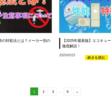
水時の対処法とは？メーカー別の
【2025年最新版】エコキ
徹底解説！
2025/03/23
続きを読む
1
2
3
. . .
9
→