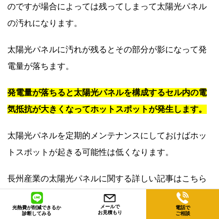
のですが場合によっては残ってしまって太陽光パネル
の汚れになります。
太陽光パネルに汚れが残るとその部分が影になって発
電量が落ちます。
発電量が落ちると太陽光パネルを構成するセル内の電
気抵抗が大きくなってホットスポットが発生します。
太陽光パネルを定期的メンテナンスにしておけばホッ
トスポットが起きる可能性は低くなります。
長州産業の太陽光パネルに関する詳しい記事はこちら
⇒
【2022年】太陽光パネルのメーカーについて！おす
メールで
光熱費が削減できるか
電話で
すめできるメーカーを公開
お見積もり
診断してみる
ご相談